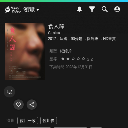
Hami Video
瀏覽
食人錄
Caniba
2017．法國．90分鐘 ．
限制級
．HD畫質
紀錄片
類型
2.2
星等
下架時間 2028年12月31日
演員
佐川一政
佐川俊