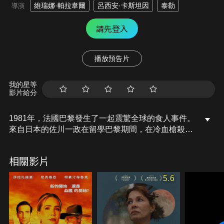
維瑞娜·帕拉韋爾
呂西安·卡斯坦因
泰勒
導演
請先登入
播放預告片
我的星等
影片給分
1981年，法國巴黎發生了一起震驚全球的食人事件。
來自日本的佐川一政在留學巴黎期間，在冷血槍殺一
名荷蘭籍女同學，並在姦屍後將其肢解食用。《食人
錄》並不以還原當年的事實真相為主題，而是透過年
相關影片
邁的佐川一政與其弟弟佐川俊的對話，探討兄弟倆壓
抑的本能慾望及外界未曾接觸過的精神世界。
5.6