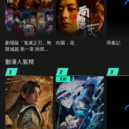
劇場版「鬼滅之刃」無
向陽．花
尋秦記
限城篇 第一章 猗窩座
再襲
動漫人氣榜
1
2
3