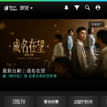
Hami Video
瀏覽
影劇館⁺
名在望
犯罪
看全新犯罪影集
神偷