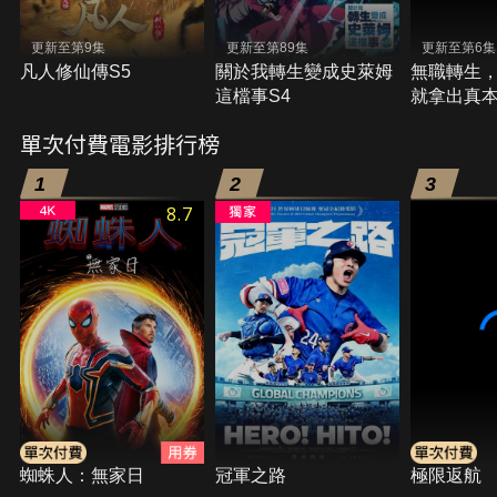
更新至第9集
更新至第89集
更新至第6集
凡人修仙傳S5
關於我轉生變成史萊姆
無職轉生
這檔事S4
就拿出真本
單次付費電影排行榜
1
2
3
8.7
蜘蛛人：無家日
冠軍之路
極限返航