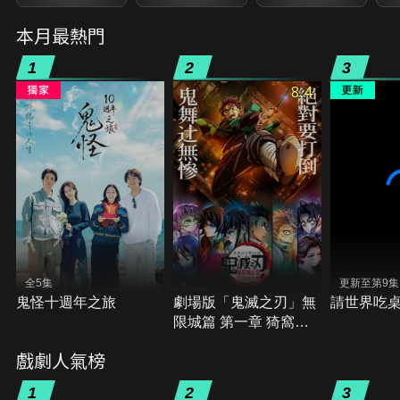
本月最熱門
1
2
3
8.4
全5集
更新至第9集
鬼怪十週年之旅
劇場版「鬼滅之刃」無
請世界吃
限城篇 第一章 猗窩座
再襲
戲劇人氣榜
1
2
3