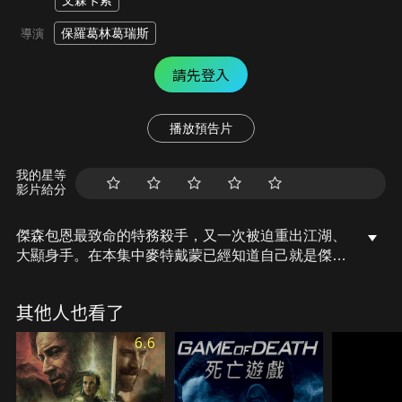
文森卡索
保羅葛林葛瑞斯
導演
請先登入
播放預告片
我的星等
影片給分
傑森包恩最致命的特務殺手，又一次被迫重出江湖、
大顯身手。在本集中麥特戴蒙已經知道自己就是傑森
包恩，但是他卻還是不知道隱藏幕後的更大秘辛……
他將揭曉過去隱藏在記憶中的隱密真相。
其他人也看了
6.6