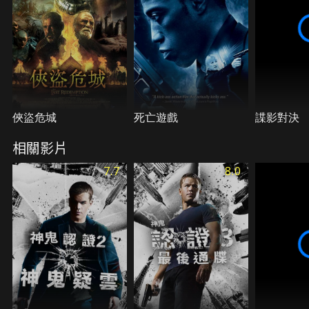
俠盜危城
死亡遊戲
諜影對決
相關影片
7.7
8.0