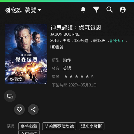
Hami Video
瀏覽
神鬼認證：傑森包恩
JASON BOURNE
2016．美國．123分鐘 ．
輔12級
．
評分6.7
．
HD畫質
動作
類型
英語
發音
5
星等
好萊塢
下架時間 2027年05月31日
演員
麥特戴蒙
艾莉西亞薇坎德
湯米李瓊斯