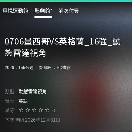
電視運動館
影劇館⁺
單次付費
0706墨西哥VS英格蘭_16強_動
態雷達視角
2026．155分鐘 ．
普遍級
．HD畫質
類型
動態雷達視角
發音
英語
星等
0
下架時間 2026年12月31日