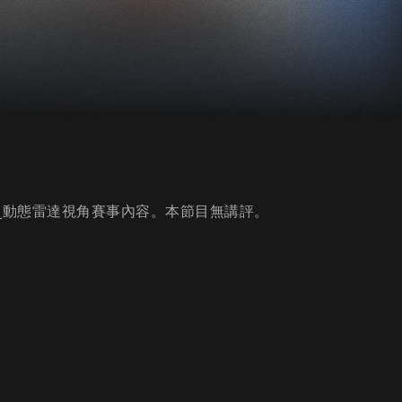
_16強_動態雷達視角賽事內容。本節目無講評。