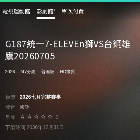
電視運動館
影劇館⁺
單次付費
G187統一7-ELEVEn獅VS台鋼雄
鷹20260705
2026．247分鐘 ．
普遍級
．HD畫質
類型
2026七月完整賽事
發音
國語
星等
0
下架時間 2036年12月31日