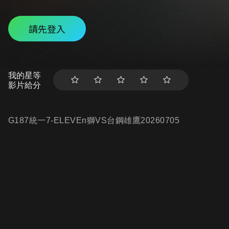
請先登入
我的星等
影片給分
G187統一7-ELEVEn獅VS台鋼雄鷹20260705