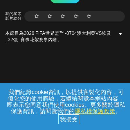
我的星等
影片給分
本節目為2026 FIFA世界盃™ -0704澳大利亞VS埃及
_32強_賽事花絮賽事內容。
我們紀錄cookie資訊，以提供客製化內容，可
{{notifyMsg}}
優化您的使用體驗，若繼續閱覽本網站內容，
常見問題
線上客服
服務條款
隱私權保護
即表示您同意我們使用cookies。更多關於隱私
保護資訊，請閱覽我們的
隱私權保護政策
。
中華電信股份有限公司個人家庭分公司
(統一編號：96979949) © 2026