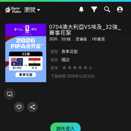
Hami Video
瀏覽
0704澳大利亞VS埃及_32強_
賽事花絮
2026．3分鐘 ．
普遍級
．HD畫質
賽事花絮
類型
國語
發音
0
星等
下架時間 2026年12月31日
請先登入