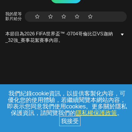
我的星等
影片給分
本節目為2026 FIFA世界盃™ -0704哥倫比亞VS迦納
_32強_賽事花絮賽事內容。
我們紀錄cookie資訊，以提供客製化內容，可
{{notifyMsg}}
優化您的使用體驗，若繼續閱覽本網站內容，
常見問題
線上客服
服務條款
隱私權保護
即表示您同意我們使用cookies。更多關於隱私
保護資訊，請閱覽我們的
隱私權保護政策
。
中華電信股份有限公司個人家庭分公司
(統一編號：96979949) © 2026