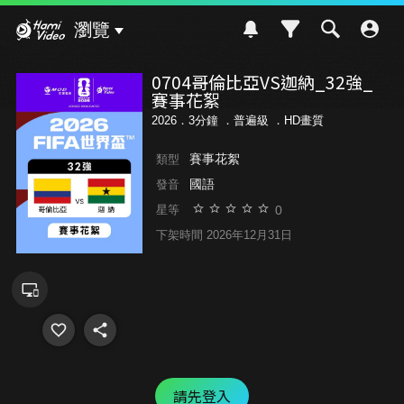
Hami Video
瀏覽
0704哥倫比亞VS迦納_32強_
賽事花絮
2026．3分鐘 ．
普遍級
．HD畫質
賽事花絮
類型
國語
發音
0
星等
下架時間 2026年12月31日
請先登入