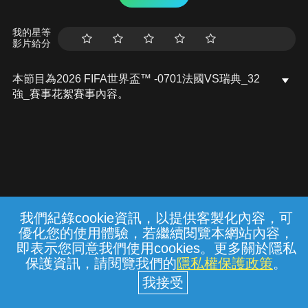
我的星等
影片給分
本節目為2026 FIFA世界盃™ -0701法國VS瑞典_32
強_賽事花絮賽事內容。
我們紀錄cookie資訊，以提供客製化內容，可
{{notifyMsg}}
優化您的使用體驗，若繼續閱覽本網站內容，
常見問題
線上客服
服務條款
隱私權保護
即表示您同意我們使用cookies。更多關於隱私
保護資訊，請閱覽我們的
隱私權保護政策
。
中華電信股份有限公司個人家庭分公司
(統一編號：96979949) © 2026