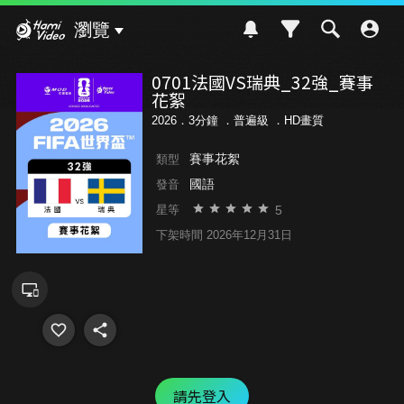
Hami Video
瀏覽
0701法國VS瑞典_32強_賽事
花絮
2026．3分鐘 ．
普遍級
．HD畫質
賽事花絮
類型
國語
發音
5
星等
下架時間 2026年12月31日
請先登入