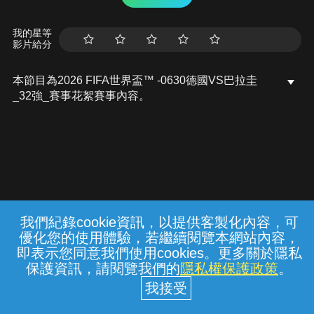
我的星等
影片給分
本節目為2026 FIFA世界盃™ -0630德國VS巴拉圭
_32強_賽事花絮賽事內容。
我們紀錄cookie資訊，以提供客製化內容，可
{{notifyMsg}}
優化您的使用體驗，若繼續閱覽本網站內容，
常見問題
線上客服
服務條款
隱私權保護
即表示您同意我們使用cookies。更多關於隱私
保護資訊，請閱覽我們的
隱私權保護政策
。
中華電信股份有限公司個人家庭分公司
(統一編號：96979949) © 2026