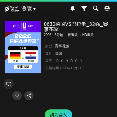
Hami Video
瀏覽
0630德國VS巴拉圭_32強_賽
事花絮
2026．3分鐘 ．
普遍級
．HD畫質
賽事花絮
類型
國語
發音
0
星等
下架時間 2026年12月31日
請先登入