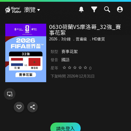
Hami Video
瀏覽
0630荷蘭VS摩洛哥_32強_賽
事花絮
2026．3分鐘 ．
普遍級
．HD畫質
賽事花絮
類型
國語
發音
0
星等
下架時間 2026年12月31日
請先登入