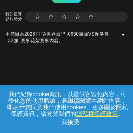
我的星等
影片給分
本節目為2026 FIFA世界盃™ -0630荷蘭VS摩洛哥
_32強_賽事花絮賽事內容。
我們紀錄cookie資訊，以提供客製化內容，可
{{notifyMsg}}
優化您的使用體驗，若繼續閱覽本網站內容，
常見問題
線上客服
服務條款
隱私權保護
即表示您同意我們使用cookies。更多關於隱私
保護資訊，請閱覽我們的
隱私權保護政策
。
中華電信股份有限公司個人家庭分公司
(統一編號：96979949) © 2026