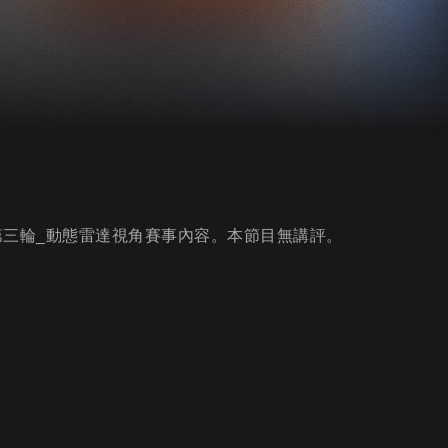
_H組第三輪_動態雷達視角賽事內容。本節目無講評。