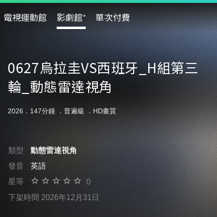
電視運動館
影劇館⁺
單次付費
0627烏拉圭VS西班牙_H組第三
輪_動態雷達視角
2026．147分鐘 ．
普遍級
．HD畫質
類型
動態雷達視角
發音
英語
星等
0
下架時間 2026年12月31日