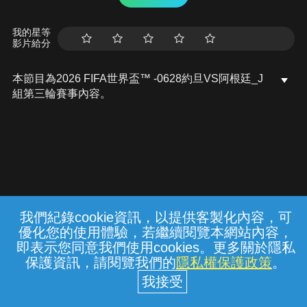
我的星等
影片給分
本節目為2026 FIFA世界盃™ -0628約旦VS阿根廷_J
組第三輪賽事內容。
我們紀錄cookie資訊，以提供客製化內容，可
{{notifyMsg}}
優化您的使用體驗，若繼續閱覽本網站內容，
常見問題
線上客服
服務條款
隱私權保護
即表示您同意我們使用cookies。更多關於隱私
保護資訊，請閱覽我們的
隱私權保護政策
。
中華電信股份有限公司個人家庭分公司
(統一編號：96979949) © 2026