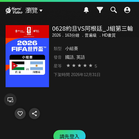
Hami Video
瀏覽
0628約旦VS阿根廷_J組第三輪
2026．163分鐘 ．
普遍級
．HD畫質
小組賽
類型
國語, 英語
發音
5
星等
下架時間 2026年12月31日
請先登入