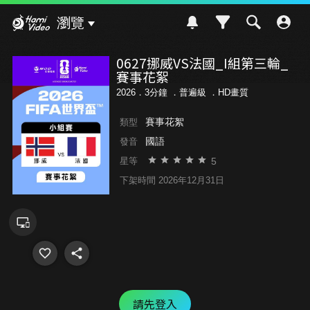
Hami Video
瀏覽
0627挪威VS法國_I組第三輪_
賽事花絮
2026．3分鐘 ．
普遍級
．HD畫質
賽事花絮
類型
國語
發音
5
星等
下架時間 2026年12月31日
請先登入