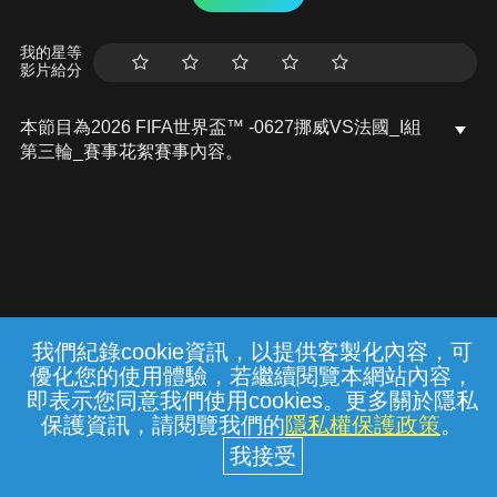
我的星等
影片給分
本節目為2026 FIFA世界盃™ -0627挪威VS法國_I組
第三輪_賽事花絮賽事內容。
我們紀錄cookie資訊，以提供客製化內容，可
{{notifyMsg}}
優化您的使用體驗，若繼續閱覽本網站內容，
常見問題
線上客服
服務條款
隱私權保護
即表示您同意我們使用cookies。更多關於隱私
保護資訊，請閱覽我們的
隱私權保護政策
。
中華電信股份有限公司個人家庭分公司
(統一編號：96979949) © 2026