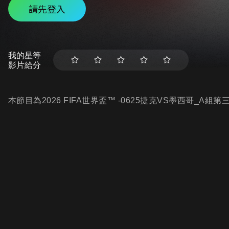
請先登入
我的星等
影片給分
本節目為2026 FIFA世界盃™ -0625捷克VS墨西哥_A組