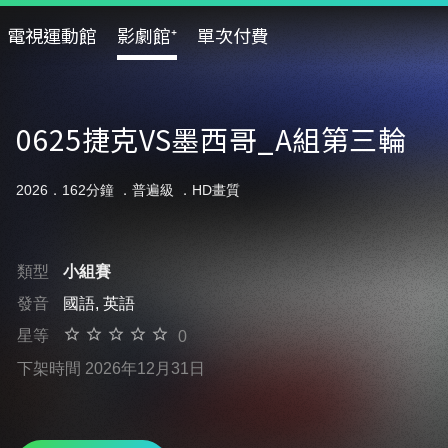
電視運動館
影劇館⁺
單次付費
0625捷克VS墨西哥_A組第三輪
2026．162分鐘 ．
普遍級
．HD畫質
類型
小組賽
發音
國語, 英語
星等
0
下架時間 2026年12月31日