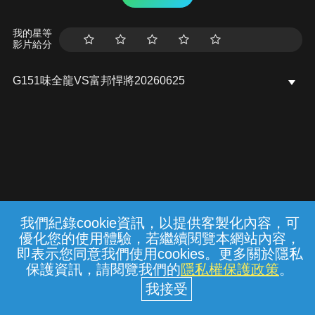
我的星等
影片給分
G151味全龍VS富邦悍將20260625
我們紀錄cookie資訊，以提供客製化內容，可
{{notifyMsg}}
優化您的使用體驗，若繼續閱覽本網站內容，
常見問題
線上客服
服務條款
隱私權保護
即表示您同意我們使用cookies。更多關於隱私
保護資訊，請閱覽我們的
隱私權保護政策
。
中華電信股份有限公司個人家庭分公司
(統一編號：96979949) © 2026