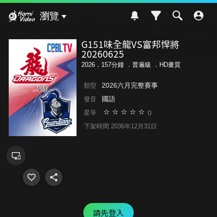
Hami Video
瀏覽
G151味全龍VS富邦悍將
20260625
2026．157分鐘 ．
普遍級
．HD畫質
2026六月完整賽事
類型
國語
發音
0
星等
下架時間 2036年12月31日
請先登入