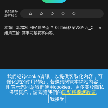
我的星等
影片給分
本節目為2026 FIFA世界盃™ -0625蘇格蘭VS巴西_C
組第三輪_賽事花絮賽事內容。
我們紀錄cookie資訊，以提供客製化內容，可
{{notifyMsg}}
優化您的使用體驗，若繼續閱覽本網站內容，
常見問題
線上客服
服務條款
隱私權保護
即表示您同意我們使用cookies。更多關於隱私
保護資訊，請閱覽我們的
隱私權保護政策
。
中華電信股份有限公司個人家庭分公司
(統一編號：96979949) © 2026