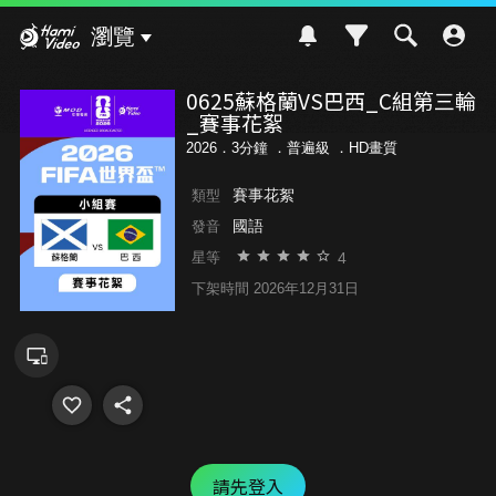
Hami Video
瀏覽
0625蘇格蘭VS巴西_C組第三輪
_賽事花絮
2026．3分鐘 ．
普遍級
．HD畫質
賽事花絮
類型
國語
發音
4
星等
下架時間 2026年12月31日
請先登入