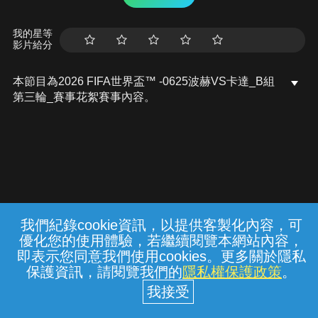
我的星等
影片給分
本節目為2026 FIFA世界盃™ -0625波赫VS卡達_B組
第三輪_賽事花絮賽事內容。
我們紀錄cookie資訊，以提供客製化內容，可
{{notifyMsg}}
優化您的使用體驗，若繼續閱覽本網站內容，
常見問題
線上客服
服務條款
隱私權保護
即表示您同意我們使用cookies。更多關於隱私
保護資訊，請閱覽我們的
隱私權保護政策
。
中華電信股份有限公司個人家庭分公司
(統一編號：96979949) © 2026