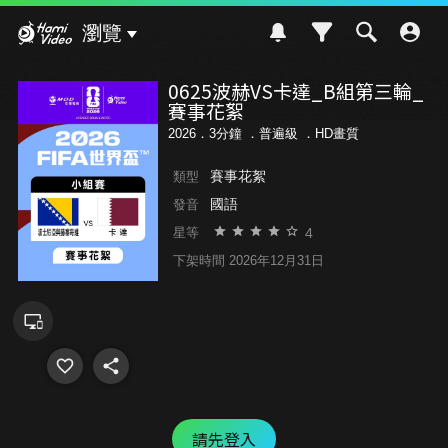
Hami Video
瀏覽
0625波赫VS卡達_B組第三輪_
賽事花絮
2026．3分鐘 ．
普遍級
．HD畫質
賽事花絮
類型
國語
發音
4
星等
下架時間 2026年12月31日
請先登入