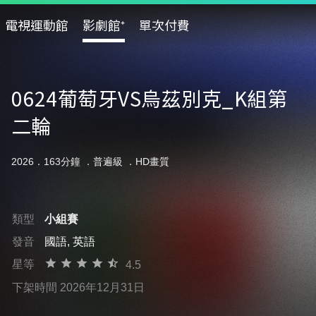
電視運動館
影劇館⁺
單次付費
0624葡萄牙VS烏茲別克_K組第
二輪
2026．163分鐘 ．
普遍級
．HD畫質
類型
小組賽
發音
國語, 英語
星等
4.5
下架時間 2026年12月31日