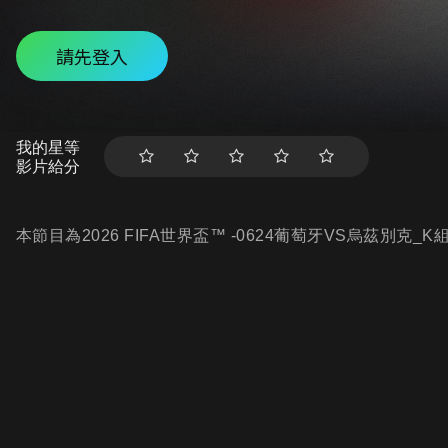
請先登入
我的星等
影片給分
本節目為2026 FIFA世界盃™ -0624葡萄牙VS烏茲別克