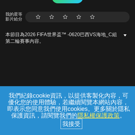
我的星等
影片給分
本節目為2026 FIFA世界盃™ -0620巴西VS海地_C組
第二輪賽事內容。
我們紀錄cookie資訊，以提供客製化內容，可
{{notifyMsg}}
優化您的使用體驗，若繼續閱覽本網站內容，
常見問題
線上客服
服務條款
隱私權保護
即表示您同意我們使用cookies。更多關於隱私
保護資訊，請閱覽我們的
隱私權保護政策
。
中華電信股份有限公司個人家庭分公司
(統一編號：96979949) © 2026