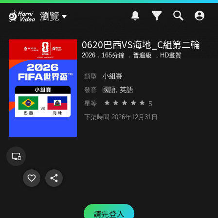
Hami Video
瀏覽
0620巴西VS海地_C組第二輪
2026．165分鐘 ．
普遍級
．HD畫質
小組賽
類型
國語, 英語
發音
5
星等
下架時間 2026年12月31日
請先登入