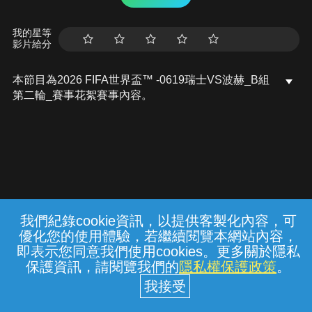
我的星等
影片給分
本節目為2026 FIFA世界盃™ -0619瑞士VS波赫_B組
第二輪_賽事花絮賽事內容。
我們紀錄cookie資訊，以提供客製化內容，可
{{notifyMsg}}
優化您的使用體驗，若繼續閱覽本網站內容，
常見問題
線上客服
服務條款
隱私權保護
即表示您同意我們使用cookies。更多關於隱私
保護資訊，請閱覽我們的
隱私權保護政策
。
中華電信股份有限公司個人家庭分公司
(統一編號：96979949) © 2026