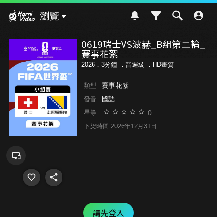
Hami Video
瀏覽
0619瑞士VS波赫_B組第二輪_
賽事花絮
2026．3分鐘 ．
普遍級
．HD畫質
賽事花絮
類型
國語
發音
0
星等
下架時間 2026年12月31日
請先登入