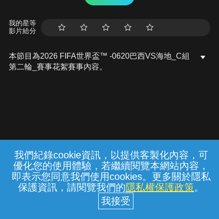
我的星等
影片給分
本節目為2026 FIFA世界盃™ -0620巴西VS海地_C組
第二輪_賽事花絮賽事內容。
我們紀錄cookie資訊，以提供客製化內容，可
{{notifyMsg}}
優化您的使用體驗，若繼續閱覽本網站內容，
常見問題
線上客服
服務條款
隱私權保護
即表示您同意我們使用cookies。更多關於隱私
保護資訊，請閱覽我們的
隱私權保護政策
。
中華電信股份有限公司個人家庭分公司
(統一編號：96979949) © 2026