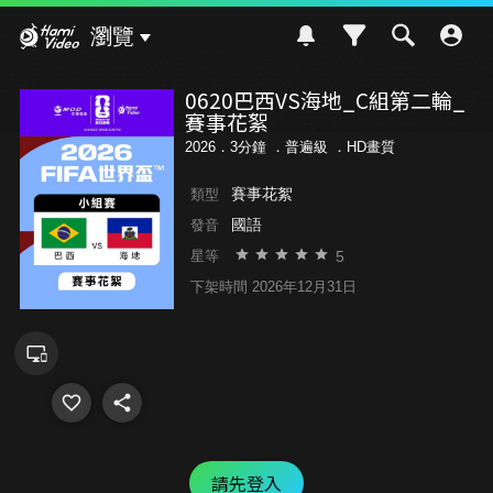
Hami Video
瀏覽
0620巴西VS海地_C組第二輪_
賽事花絮
2026．3分鐘 ．
普遍級
．HD畫質
賽事花絮
類型
國語
發音
5
星等
下架時間 2026年12月31日
請先登入