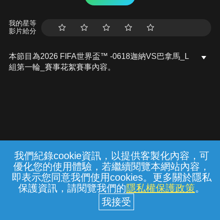
我的星等
影片給分
本節目為2026 FIFA世界盃™ -0618迦納VS巴拿馬_L
組第一輪_賽事花絮賽事內容。
我們紀錄cookie資訊，以提供客製化內容，可
{{notifyMsg}}
優化您的使用體驗，若繼續閱覽本網站內容，
常見問題
線上客服
服務條款
隱私權保護
即表示您同意我們使用cookies。更多關於隱私
保護資訊，請閱覽我們的
隱私權保護政策
。
中華電信股份有限公司個人家庭分公司
(統一編號：96979949) © 2026