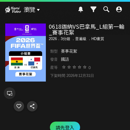
Hami Video
瀏覽
0618迦納VS巴拿馬_L組第一輪
_賽事花絮
2026．3分鐘 ．
普遍級
．HD畫質
賽事花絮
類型
國語
發音
0
星等
下架時間 2026年12月31日
請先登入