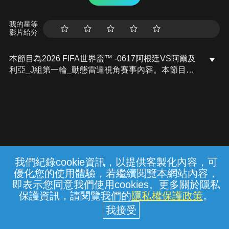
我的星等
影片給分
本節目為2026 FIFA世界盃™ -0617阿根廷VS阿爾及
利亞_J組第一輪_動態雷達視角賽事內容。本節目無
講評。
我們紀錄cookie資訊，以提供客製化內容，可
{{notifyMsg}}
優化您的使用體驗，若繼續閱覽本網站內容，
常見問題
線上客服
服務條款
隱私權保護
即表示您同意我們使用cookies。更多關於隱私
保護資訊，請閱覽我們的
隱私權保護政策
。
中華電信股份有限公司個人家庭分公司
(統一編號：96979949) © 2026