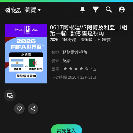
Hami Video
瀏覽
0617阿根廷VS阿爾及利亞_J組
第一輪_動態雷達視角
2026．150分鐘 ．
普遍級
．HD畫質
動態雷達視角
類型
英語
發音
4.2
星等
下架時間 2026年12月31日
請先登入