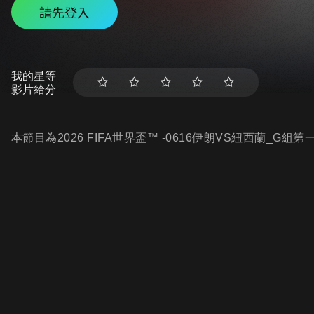
請先登入
我的星等
影片給分
本節目為2026 FIFA世界盃™ -0616伊朗VS紐西蘭_G組