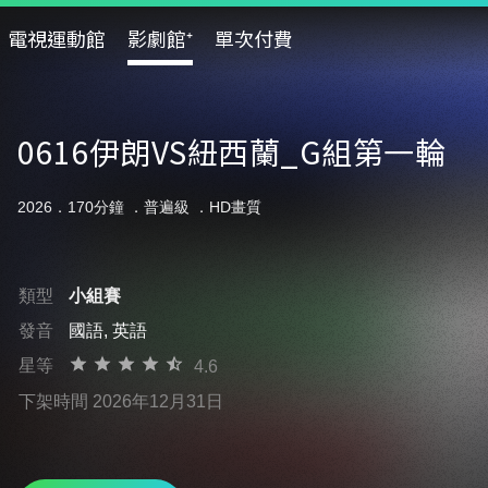
電視運動館
影劇館⁺
單次付費
0616伊朗VS紐西蘭_G組第一輪
2026．170分鐘 ．
普遍級
．HD畫質
類型
小組賽
發音
國語, 英語
星等
4.6
下架時間 2026年12月31日