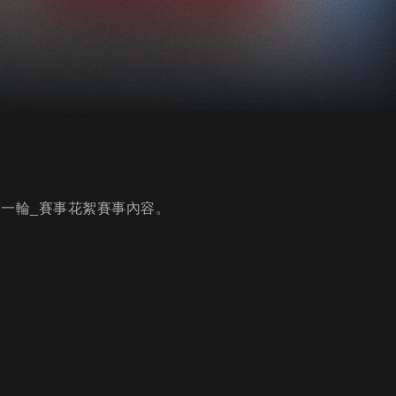
F組第一輪_賽事花絮賽事內容。