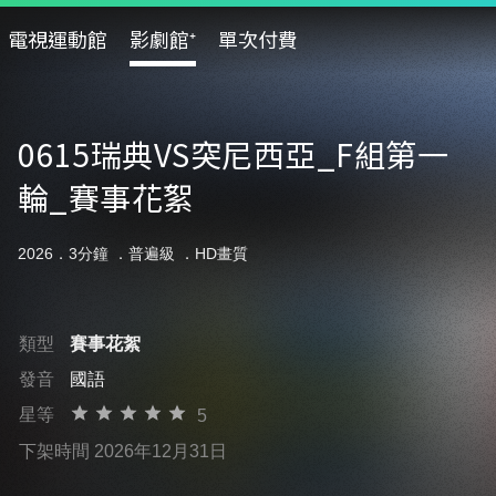
電視運動館
影劇館⁺
單次付費
0615瑞典VS突尼西亞_F組第一
輪_賽事花絮
2026．3分鐘 ．
普遍級
．HD畫質
類型
賽事花絮
發音
國語
星等
5
下架時間 2026年12月31日