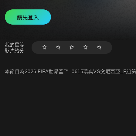
請先登入
我的星等
影片給分
本節目為2026 FIFA世界盃™ -0615瑞典VS突尼西亞_