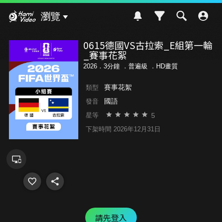
Hami Video
瀏覽
0615德國VS古拉索_E組第一輪
_賽事花絮
2026．3分鐘 ．
普遍級
．HD畫質
賽事花絮
類型
國語
發音
5
星等
下架時間 2026年12月31日
請先登入