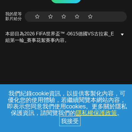
我的星等
影片給分
本節目為2026 FIFA世界盃™ -0615德國VS古拉索_E
組第一輪_賽事花絮賽事內容。
我們紀錄cookie資訊，以提供客製化內容，可
{{notifyMsg}}
優化您的使用體驗，若繼續閱覽本網站內容，
常見問題
線上客服
服務條款
隱私權保護
即表示您同意我們使用cookies。更多關於隱私
保護資訊，請閱覽我們的
隱私權保護政策
。
中華電信股份有限公司個人家庭分公司
(統一編號：96979949) © 2026