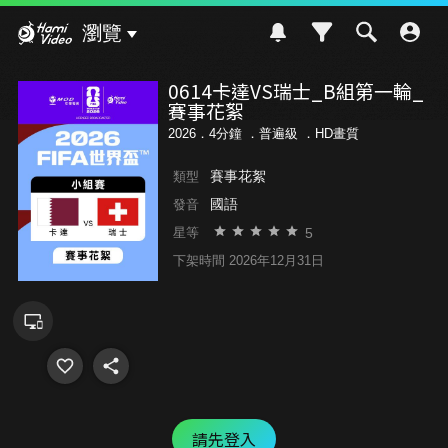
Hami Video
瀏覽
0614卡達VS瑞士_B組第一輪_
賽事花絮
2026．4分鐘 ．
普遍級
．HD畫質
賽事花絮
類型
國語
發音
5
星等
下架時間 2026年12月31日
請先登入