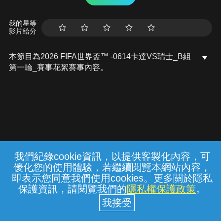
我的星等
影片給分
本節目為2026 FIFA世界盃™ -0614卡達VS瑞士_B組
第一輪_賽事花絮賽事內容。
我們紀錄cookie資訊，以提供客製化內容，可
{{notifyMsg}}
優化您的使用體驗，若繼續閱覽本網站內容，
常見問題
線上客服
服務條款
隱私權保護
即表示您同意我們使用cookies。更多關於隱私
保護資訊，請閱覽我們的
隱私權保護政策
。
中華電信股份有限公司個人家庭分公司
(統一編號：96979949) © 2026