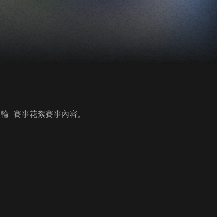
組第一輪_賽事花絮賽事內容。