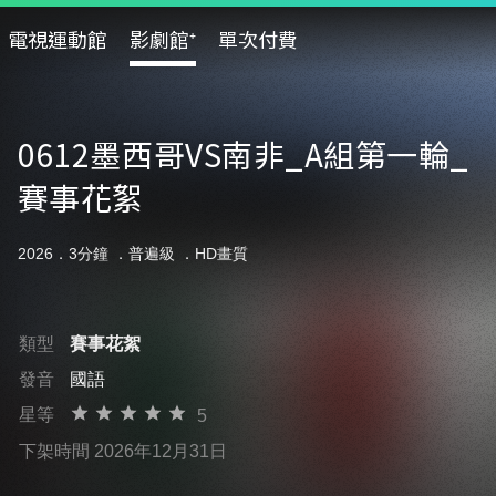
電視運動館
影劇館⁺
單次付費
0612墨西哥VS南非_A組第一輪_
賽事花絮
2026．3分鐘 ．
普遍級
．HD畫質
類型
賽事花絮
發音
國語
星等
5
下架時間 2026年12月31日