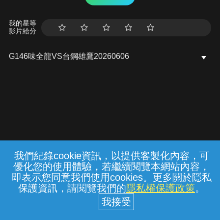
我的星等
影片給分
G146味全龍VS台鋼雄鷹20260606
我們紀錄cookie資訊，以提供客製化內容，可
{{notifyMsg}}
優化您的使用體驗，若繼續閱覽本網站內容，
常見問題
線上客服
服務條款
隱私權保護
即表示您同意我們使用cookies。更多關於隱私
保護資訊，請閱覽我們的
隱私權保護政策
。
中華電信股份有限公司個人家庭分公司
(統一編號：96979949) © 2026