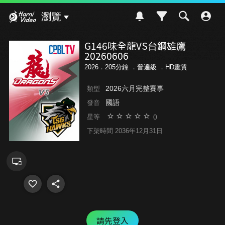
Hami Video
瀏覽
G146味全龍VS台鋼雄鷹
20260606
2026．205分鐘 ．
普遍級
．HD畫質
2026六月完整賽事
類型
國語
發音
0
星等
下架時間 2036年12月31日
請先登入