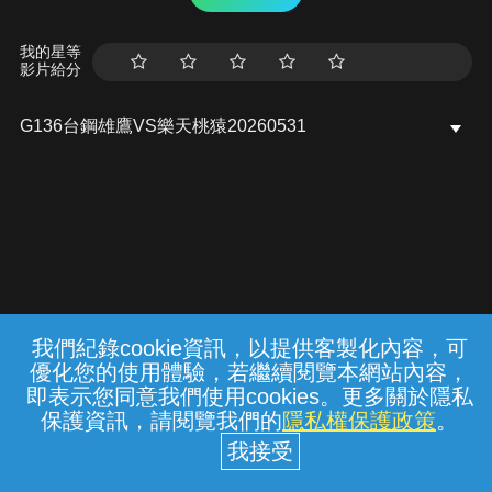
我的星等
影片給分
G136台鋼雄鷹VS樂天桃猿20260531
我們紀錄cookie資訊，以提供客製化內容，可
{{notifyMsg}}
優化您的使用體驗，若繼續閱覽本網站內容，
常見問題
線上客服
服務條款
隱私權保護
即表示您同意我們使用cookies。更多關於隱私
保護資訊，請閱覽我們的
隱私權保護政策
。
中華電信股份有限公司個人家庭分公司
(統一編號：96979949) © 2026