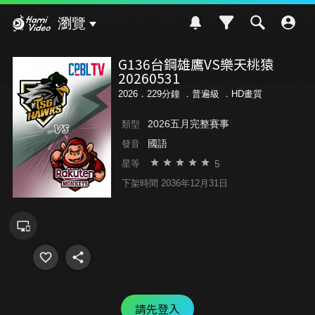
Hami Video
瀏覽
G136台鋼雄鷹VS樂天桃猿
20260531
2026．229分鐘 ．
普遍級
．HD畫質
2026五月完整賽事
類型
國語
發音
5
星等
下架時間 2036年12月31日
請先登入