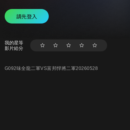
請先登入
我的星等
影片給分
G092味全龍二軍VS富邦悍將二軍20260528