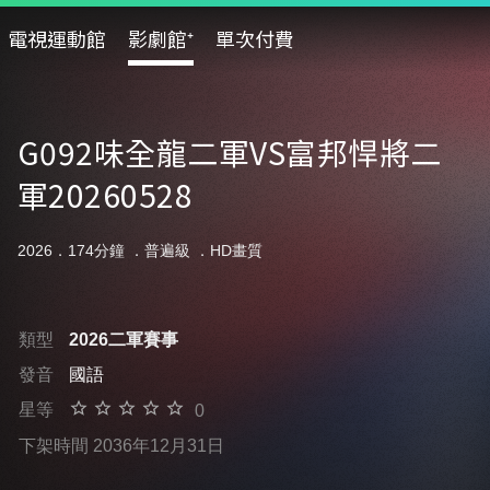
電視運動館
影劇館⁺
單次付費
G092味全龍二軍VS富邦悍將二
軍20260528
2026．174分鐘 ．
普遍級
．HD畫質
類型
2026二軍賽事
發音
國語
星等
0
下架時間 2036年12月31日