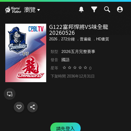
Hami Video
瀏覽
G122富邦悍將VS味全龍
20260526
2026．272分鐘 ．
普遍級
．HD畫質
2026五月完整賽事
類型
國語
發音
0
星等
下架時間 2036年12月31日
請先登入