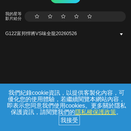
我的星等
影片給分
G122富邦悍將VS味全龍20260526
我們紀錄cookie資訊，以提供客製化內容，可
{{notifyMsg}}
優化您的使用體驗，若繼續閱覽本網站內容，
常見問題
線上客服
服務條款
隱私權保護
即表示您同意我們使用cookies。更多關於隱私
保護資訊，請閱覽我們的
隱私權保護政策
。
中華電信股份有限公司個人家庭分公司
(統一編號：96979949) © 2026