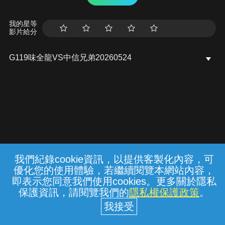
我的星等
影片給分
G119味全龍VS中信兄弟20260524
我們紀錄cookie資訊，以提供客製化內容，可
{{notifyMsg}}
優化您的使用體驗，若繼續閱覽本網站內容，
常見問題
線上客服
服務條款
隱私權保護
即表示您同意我們使用cookies。更多關於隱私
保護資訊，請閱覽我們的
隱私權保護政策
。
中華電信股份有限公司個人家庭分公司
(統一編號：96979949) © 2026