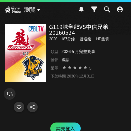
Hami Video
瀏覽
G119味全龍VS中信兄弟
20260524
2026．187分鐘 ．
普遍級
．HD畫質
2026五月完整賽事
類型
國語
發音
5
星等
下架時間 2036年12月31日
請先登入