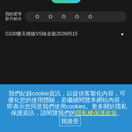
我的星等
影片給分
G100樂天桃猿VS味全龍20260515
我們紀錄cookie資訊，以提供客製化內容，可
{{notifyMsg}}
優化您的使用體驗，若繼續閱覽本網站內容，
常見問題
線上客服
服務條款
隱私權保護
即表示您同意我們使用cookies。更多關於隱私
保護資訊，請閱覽我們的
隱私權保護政策
。
中華電信股份有限公司個人家庭分公司
(統一編號：96979949) © 2026