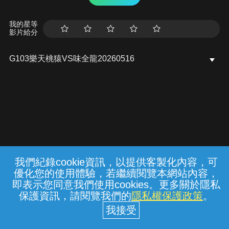
我的星等
影片給分
G103樂天桃猿VS味全龍20260516
我們紀錄cookie資訊，以提供客製化內容，可
{{notifyMsg}}
優化您的使用體驗，若繼續閱覽本網站內容，
常見問題
線上客服
服務條款
隱私權保護
即表示您同意我們使用cookies。更多關於隱私
保護資訊，請閱覽我們的
隱私權保護政策
。
中華電信股份有限公司個人家庭分公司
(統一編號：96979949) © 2026