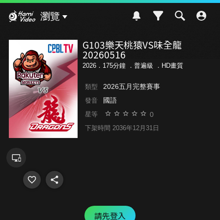
Hami Video
瀏覽
G103樂天桃猿VS味全龍
20260516
2026．175分鐘 ．
普遍級
．HD畫質
2026五月完整賽事
類型
國語
發音
0
星等
下架時間 2036年12月31日
請先登入