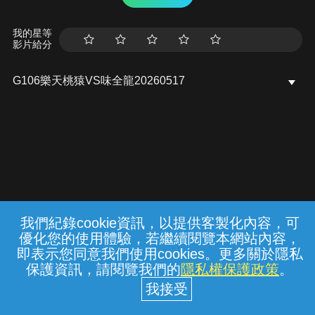
我的星等
影片給分
G106樂天桃猿VS味全龍20260517
我們紀錄cookie資訊，以提供客製化內容，可
{{notifyMsg}}
優化您的使用體驗，若繼續閱覽本網站內容，
常見問題
線上客服
服務條款
隱私權保護
即表示您同意我們使用cookies。更多關於隱私
保護資訊，請閱覽我們的
隱私權保護政策
。
中華電信股份有限公司個人家庭分公司
(統一編號：96979949) © 2026