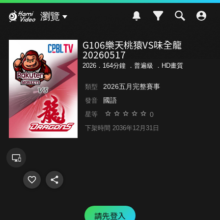
Hami Video
瀏覽
G106樂天桃猿VS味全龍
20260517
2026．164分鐘 ．
普遍級
．HD畫質
2026五月完整賽事
類型
國語
發音
0
星等
下架時間 2036年12月31日
請先登入