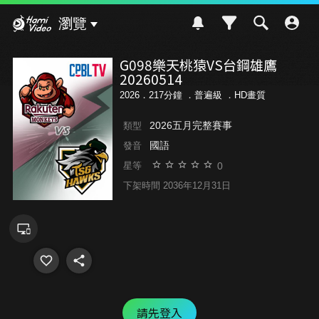
Hami Video
瀏覽
G098樂天桃猿VS台鋼雄鷹
20260514
2026．217分鐘 ．
普遍級
．HD畫質
2026五月完整賽事
類型
國語
發音
0
星等
下架時間 2036年12月31日
請先登入