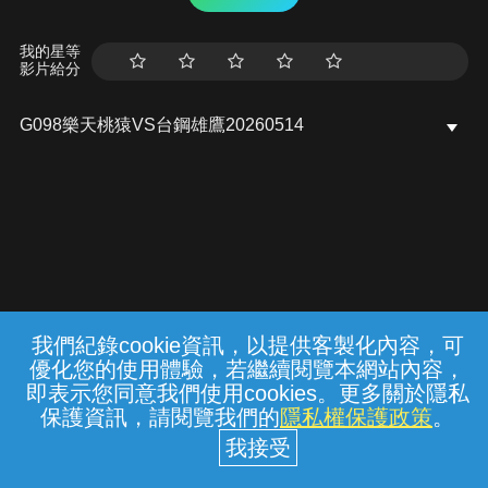
我的星等
影片給分
G098樂天桃猿VS台鋼雄鷹20260514
我們紀錄cookie資訊，以提供客製化內容，可
{{notifyMsg}}
優化您的使用體驗，若繼續閱覽本網站內容，
常見問題
線上客服
服務條款
隱私權保護
即表示您同意我們使用cookies。更多關於隱私
保護資訊，請閱覽我們的
隱私權保護政策
。
中華電信股份有限公司個人家庭分公司
(統一編號：96979949) © 2026