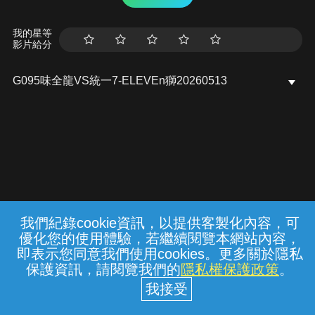
我的星等
影片給分
G095味全龍VS統一7-ELEVEn獅20260513
我們紀錄cookie資訊，以提供客製化內容，可
{{notifyMsg}}
優化您的使用體驗，若繼續閱覽本網站內容，
常見問題
線上客服
服務條款
隱私權保護
即表示您同意我們使用cookies。更多關於隱私
保護資訊，請閱覽我們的
隱私權保護政策
。
中華電信股份有限公司個人家庭分公司
(統一編號：96979949) © 2026