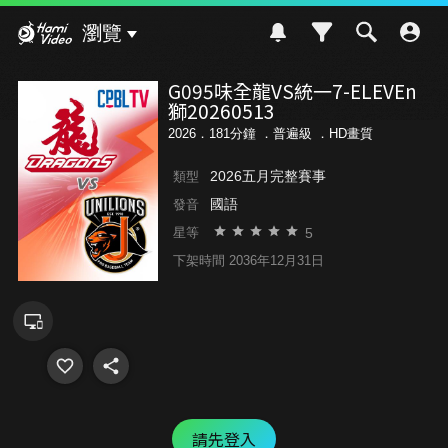
Hami Video
瀏覽
G095味全龍VS統一7-ELEVEn
獅20260513
2026．181分鐘 ．
普遍級
．HD畫質
2026五月完整賽事
類型
國語
發音
5
星等
下架時間 2036年12月31日
請先登入