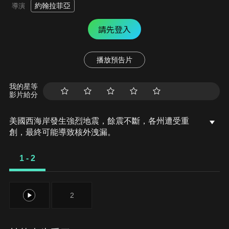
約翰拉菲亞
導演
請先登入
播放預告片
我的星等
影片給分
美國西海岸發生強烈地震，餘震不斷，各州遭受重
創，最終可能導致核外洩漏。
1 - 2
1
2