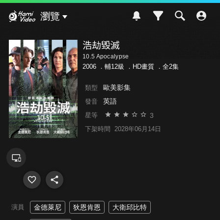
Hami Video
瀏覽
浩劫毀滅
10.5 Apocalypse
2006 ．
輔12級
．HD畫質 ．全2集
歐美影集
類型
英語
發音
3
星等
下架時間
2028年06月14日
演員
金德萊尼
狄恩肯恩
大衛邱比特