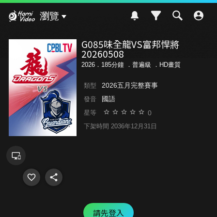
Hami Video
瀏覽
G085味全龍VS富邦悍將
20260508
2026．185分鐘 ．
普遍級
．HD畫質
2026五月完整賽事
類型
國語
發音
0
星等
下架時間 2036年12月31日
請先登入