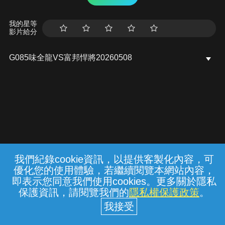
我的星等
影片給分
G085味全龍VS富邦悍將20260508
我們紀錄cookie資訊，以提供客製化內容，可
{{notifyMsg}}
優化您的使用體驗，若繼續閱覽本網站內容，
水域安全宣導
勿至不明或標示禁止之水域戲
常見問題
線上客服
服務條款
隱私權保護
即表示您同意我們使用cookies。更多關於隱私
水， 遇雷雨、閃電、地震或山區烏雲密布
保護資訊，請閱覽我們的
隱私權保護政策
。
時， 請趕快上岸。內政部消防署關心您
中華電信股份有限公司個人家庭分公司
(統一編號：96979949) © 2026