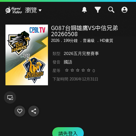
Hami Video
瀏覽
G087台鋼雄鷹VS中信兄弟
20260508
2026．199分鐘 ．
普遍級
．HD畫質
2026五月完整賽事
類型
國語
發音
0
星等
下架時間 2036年12月31日
請先登入