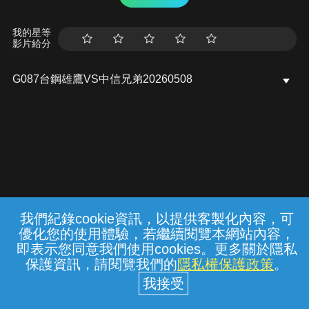
我的星等
影片給分
G087台鋼雄鷹VS中信兄弟20260508
我們紀錄cookie資訊，以提供客製化內容，可
{{notifyMsg}}
優化您的使用體驗，若繼續閱覽本網站內容，
常見問題
線上客服
服務條款
隱私權保護
即表示您同意我們使用cookies。更多關於隱私
保護資訊，請閱覽我們的
隱私權保護政策
。
中華電信股份有限公司個人家庭分公司
(統一編號：96979949) © 2026