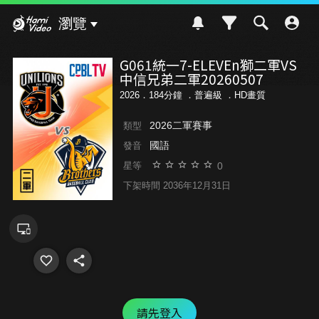
Hami Video
瀏覽
G061統一7-ELEVEn獅二軍VS
中信兄弟二軍20260507
2026．184分鐘 ．
普遍級
．HD畫質
2026二軍賽事
類型
國語
發音
0
星等
下架時間 2036年12月31日
請先登入