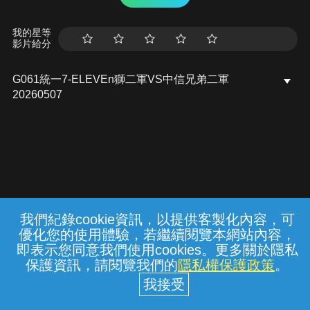
我的星等
影片給分
G061統一7-ELEVEn獅二軍VS中信兄弟二軍
20260507
我們紀錄cookie資訊，以提供客製化內容，可
{{notifyMsg}}
優化您的使用體驗，若繼續閱覽本網站內容，
常見問題
線上客服
服務條款
隱私權保護
即表示您同意我們使用cookies。更多關於隱私
保護資訊，請閱覽我們的
隱私權保護政策
。
中華電信股份有限公司個人家庭分公司
(統一編號：96979949) © 2026