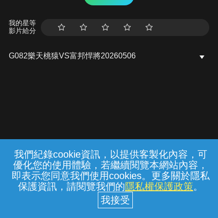
我的星等
影片給分
G082樂天桃猿VS富邦悍將20260506
我們紀錄cookie資訊，以提供客製化內容，可
{{notifyMsg}}
優化您的使用體驗，若繼續閱覽本網站內容，
常見問題
線上客服
服務條款
隱私權保護
即表示您同意我們使用cookies。更多關於隱私
保護資訊，請閱覽我們的
隱私權保護政策
。
中華電信股份有限公司個人家庭分公司
(統一編號：96979949) © 2026