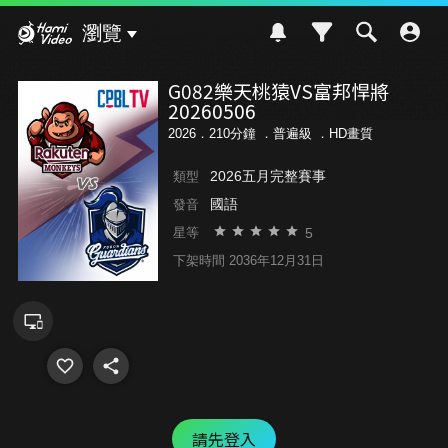
Hami Video
瀏覽
G082樂天桃猿VS富邦悍將
20260506
2026．210分鐘 ．
普遍級
．HD畫質
2026五月完整賽事
類型
國語
發音
5
星等
下架時間 2036年12月31日
請先登入