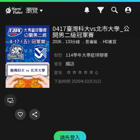
Hami Video
瀏覽
0417臺灣科大vs北市大學_公
開男二級冠軍賽
2026．133分鐘 ．
普遍級
．HD畫質
114學年大專籃球聯賽
類型
國語
發音
0
星等
下架時間 2026年10月31日
請先登入