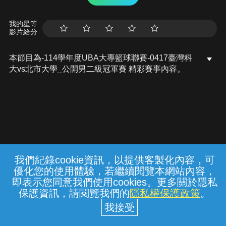
我的星等
影片給分
本節目為-114學年度UBA大專籃球聯賽-0417臺灣科
大vs北市大學_公開男二級冠軍賽 精彩賽事內容。
我們紀錄cookie資訊，以提供客製化內容，可
{{notifyMsg}}
優化您的使用體驗，若繼續閱覽本網站內容，
常見問題
線上客服
服務條款
隱私權保護
即表示您同意我們使用cookies。更多關於隱私
保護資訊，請閱覽我們的
隱私權保護政策
。
中華電信股份有限公司個人家庭分公司
(統一編號：96979949) © 2026