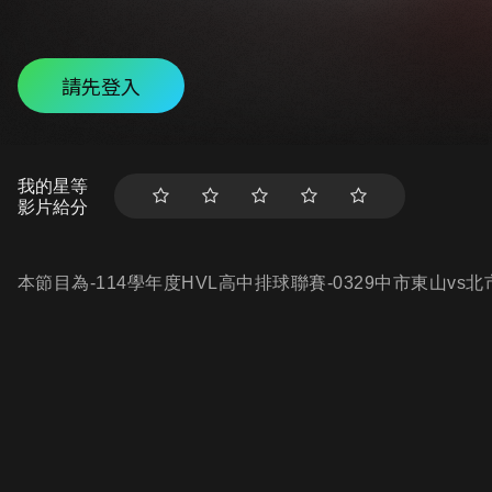
請先登入
我的星等
影片給分
本節目為-114學年度HVL高中排球聯賽-0329中市東山v