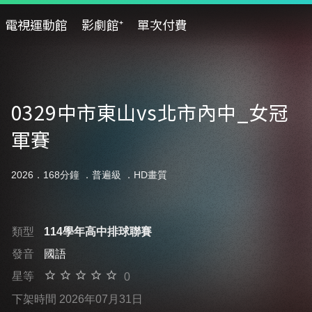
電視運動館
影劇館⁺
單次付費
0329中市東山vs北市內中_女冠
軍賽
2026．168分鐘 ．
普遍級
．HD畫質
類型
114學年高中排球聯賽
發音
國語
星等
0
下架時間 2026年07月31日