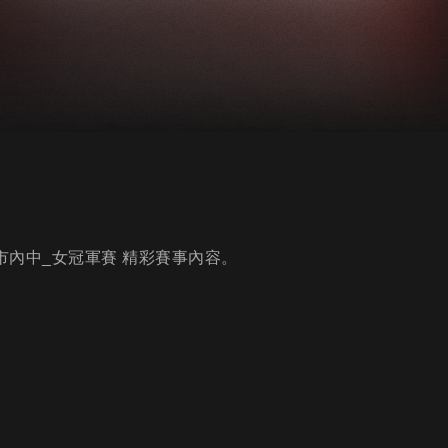
s北市內中_女冠軍賽 精彩賽事內容。