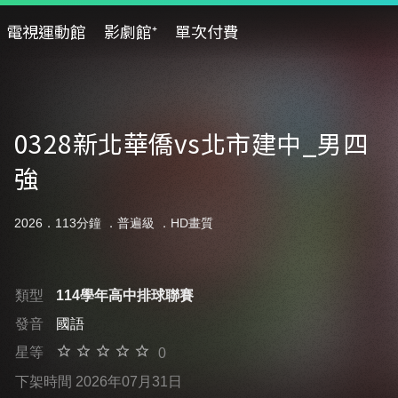
電視運動館
影劇館⁺
單次付費
0328新北華僑vs北市建中_男四
強
2026．113分鐘 ．
普遍級
．HD畫質
類型
114學年高中排球聯賽
發音
國語
星等
0
下架時間 2026年07月31日