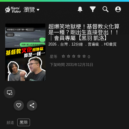
Hami Video
瀏覽
超爆笑地獄梗！基督教火化算
是一種？剛出生直接登出！！
｜會員專屬【黑羽 凱洛】
2026．台灣．12分鐘 ．
普遍級
．HD畫質
0
星等
下架時間 2031年12月31日
黑羽
頻道