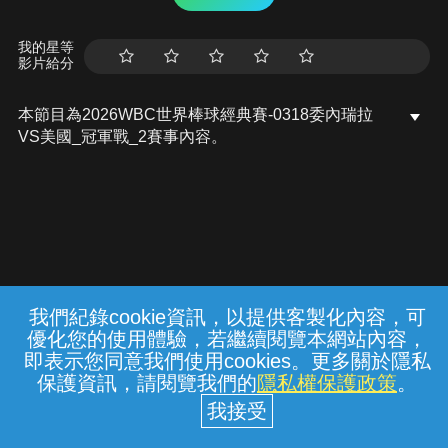
我的星等
影片給分
本節目為2026WBC世界棒球經典賽-0318委內瑞拉
VS美國_冠軍戰_2賽事內容。
我們紀錄cookie資訊，以提供客製化內容，可
{{notifyMsg}}
優化您的使用體驗，若繼續閱覽本網站內容，
常見問題
線上客服
服務條款
隱私權保護
即表示您同意我們使用cookies。更多關於隱私
保護資訊，請閱覽我們的
隱私權保護政策
。
中華電信股份有限公司個人家庭分公司
(統一編號：96979949) © 2026