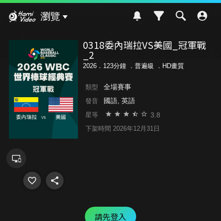
Hami Video
瀏覽
0318委內瑞拉VS美國_冠軍戰
_2
2026．123分鐘 ．
普遍級
．HD畫質
全場賽事
類型
國語, 英語
發音
3.8
星等
下架時間 2026年12月31日
請先登入