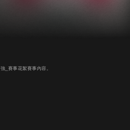
_八強_賽事花絮賽事內容。