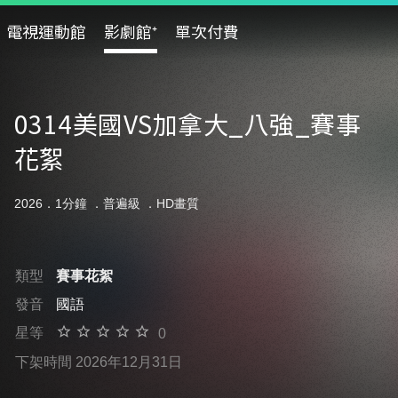
電視運動館
影劇館⁺
單次付費
0314美國VS加拿大_八強_賽事
花絮
2026．1分鐘 ．
普遍級
．HD畫質
類型
賽事花絮
發音
國語
星等
0
下架時間 2026年12月31日