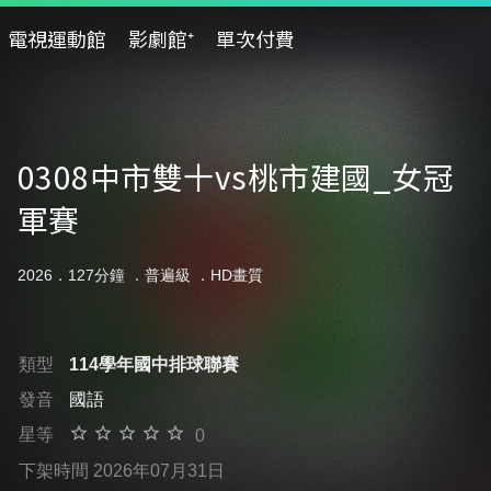
電視運動館
影劇館⁺
單次付費
0308中市雙十vs桃市建國_女冠
軍賽
2026．127分鐘 ．
普遍級
．HD畫質
類型
114學年國中排球聯賽
發音
國語
星等
0
下架時間 2026年07月31日