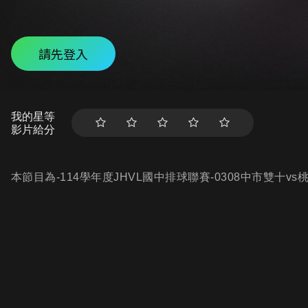
請先登入
我的星等
影片給分
本節目為-114學年度JHVL國中排球聯賽-0308中市雙十v