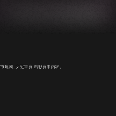
s桃市建國_女冠軍賽 精彩賽事內容。